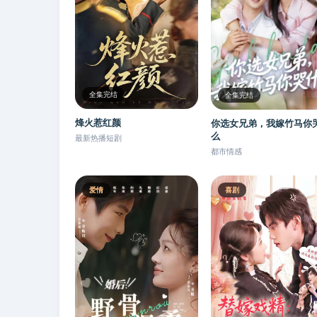
全集完结
全集完结
烽火惹红颜
你选女兄弟，我嫁竹马你
么
最新热播短剧
都市情感
爱情
喜剧