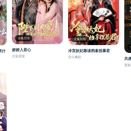
全集完结
全集完结
娇娇入君心
冷宫妖妃靠读档拿捏暴君
哭什
古装甜宠
宫斗爽剧
共
悬疑