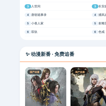
人世间
长安
3
3
唐朝诡事录
捕风
4
4
小巷人家
射雕
5
5
双轨
色戒
6
6
✨ 动漫新番 · 免费追番
国产动漫
国产动漫