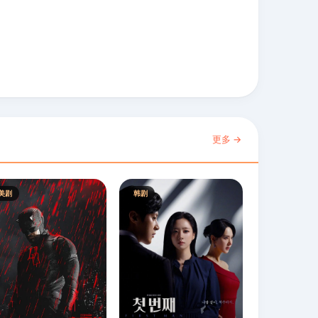
更多 →
美剧
韩剧