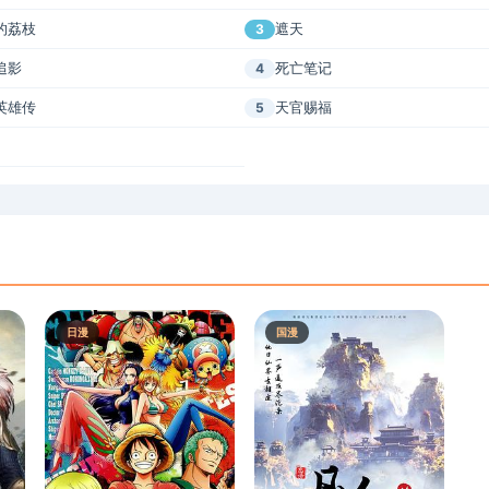
的荔枝
遮天
3
追影
死亡笔记
4
英雄传
天官赐福
5
日漫
国漫