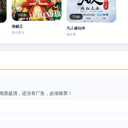
1162集
176集
海贼王
凡人修仙传
田中真弓
钱文青
画质超清，还没有广告，必须推荐！