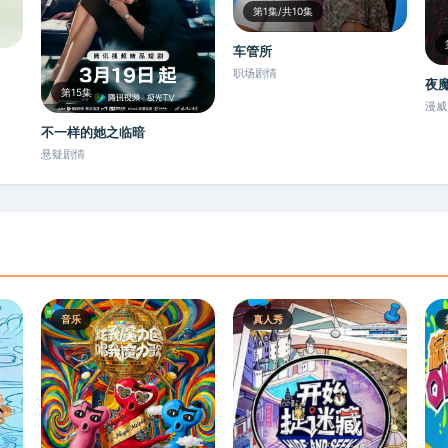
第1集/共10集
车管所
职场剧情
夜
第15集
漫威
不一样的她之临暗
悬疑剧情
音乐
真人秀