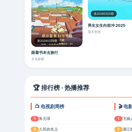
第20260325期
男生女生向前冲 2025
闯关竞技
第20260325期
跟着书本去旅行
文化探索
🏆 排行榜 · 热播推荐
📺 电视剧周榜
🎬 
朱元璋
飞驰
1
1
人民的名义
满江
2
2