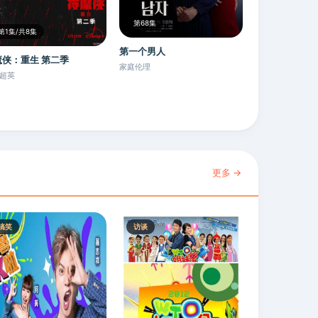
第68集
第1集/共8集
第一个男人
魔侠：重生 第二季
家庭伦理
超英
更多 →
搞笑
访谈