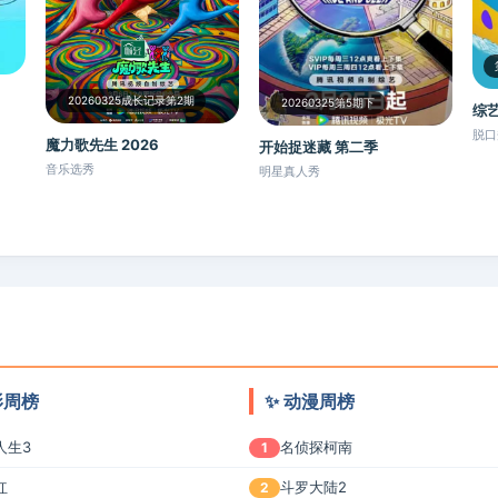
20260325成长记录第2期
20260325第5期下
综艺
脱口
魔力歌先生 2026
开始捉迷藏 第二季
音乐选秀
明星真人秀
电影周榜
✨ 动漫周榜
人生3
名侦探柯南
1
红
斗罗大陆2
2