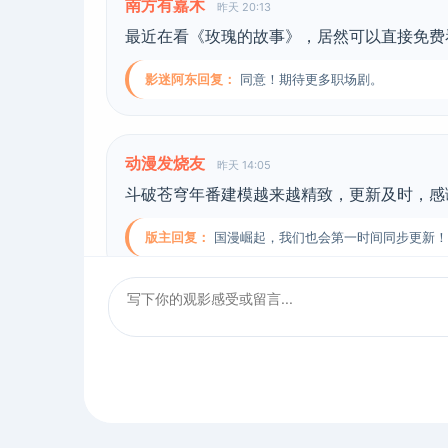
南方有嘉木
昨天 20:13
最近在看《玫瑰的故事》，居然可以直接免费
影迷阿东回复：
同意！期待更多职场剧。
动漫发烧友
昨天 14:05
斗破苍穹年番建模越来越精致，更新及时，感
版主回复：
国漫崛起，我们也会第一时间同步更新！
电影老饕
前天 09:44
在这里看《变相怪杰》经典喜剧，片源无删减
影迷回复：
确实好用，免费高清！