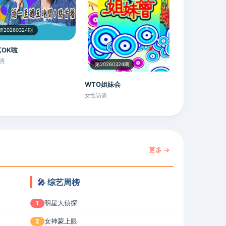
第20260324期
OK啦
秀
第20260324期
WTO姐妹会
女性访谈
更多 →
🎤 综艺周榜
明星大侦探
1
女神蒙上眼
2