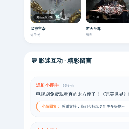
更新至658集
515集
武神主宰
逆天至尊
许子尧
阿旦
💬 影迷互动 · 精彩留言
追剧小能手
5分钟前
电视剧免费观看真的太方便了！《完美世界》
小编回复：
感谢支持，我们会持续更新更多好剧～