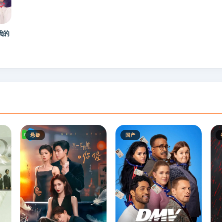
我的
悬疑
国产