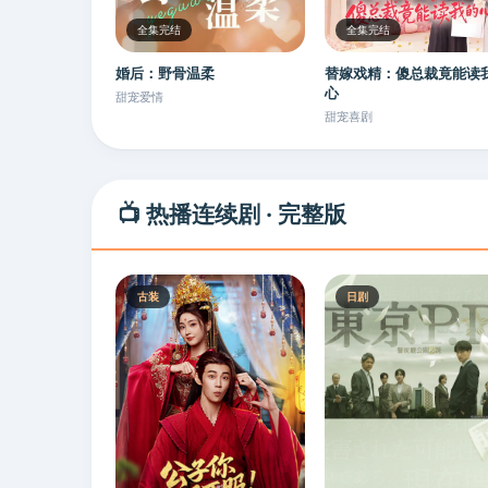
全集完结
全集完结
婚后：野骨温柔
替嫁戏精：傻总裁竟能读
心
甜宠爱情
甜宠喜剧
📺 热播连续剧 · 完整版
古装
日剧