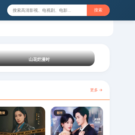
搜索
山花烂漫时
更多 →
悬疑
都市