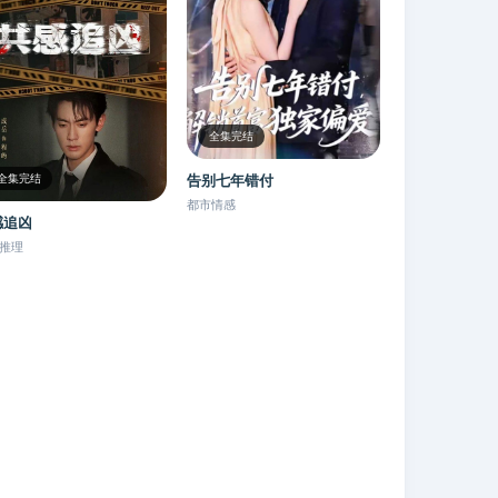
全集完结
告别七年错付
全集完结
都市情感
感追凶
推理