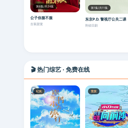
第6集/共24集
第1集/共11集
公子你服不服
东京P.D. 警视厅公关二课
古装甜宠
刑侦日剧
🎬 热门综艺 · 免费在线
纪实
竞技