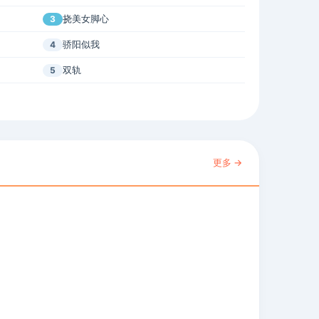
挠美女脚心
3
骄阳似我
4
双轨
5
更多 →